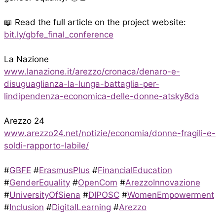
📖 Read the full article on the project website:
bit.ly/gbfe_final_conference
La Nazione
www.lanazione.it/arezzo/cronaca/denaro-e-
disuguaglianza-la-lunga-battaglia-per-
lindipendenza-economica-delle-donne-atsky8da
Arezzo 24
www.arezzo24.net/notizie/economia/donne-fragili-e-
soldi-rapporto-labile/
#
GBFE
#
ErasmusPlus
#
FinancialEducation
#
GenderEquality
#
OpenCom
#
ArezzoInnovazione
#
UniversityOfSiena
#
DIPOSC
#
WomenEmpowerment
#
Inclusion
#
DigitalLearning
#
Arezzo