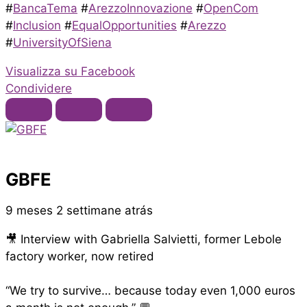
#
BancaTema
#
ArezzoInnovazione
#
OpenCom
#
Inclusion
#
EqualOpportunities
#
Arezzo
#
UniversityOfSiena
Visualizza su Facebook
Condividere
GBFE
9 meses 2 settimane atrás
🎥 Interview with Gabriella Salvietti, former Lebole
factory worker, now retired
“We try to survive… because today even 1,000 euros