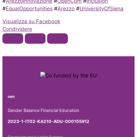
#
ArezzoInnovazione
#
OpenCom
#
Inclusion
#
EqualOpportunities
#
Arezzo
#
UniversityOfSiena
Visualizza su Facebook
Condividere
GBFE
Gender Balance Financial Education
2023-1-IT02-KA210-ADU-000155912
Financiado por la Unión Europea.