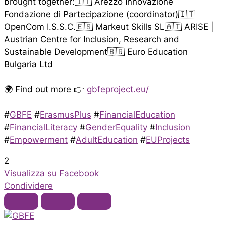
brought together:🇮🇹 Arezzo Innovazione
Fondazione di Partecipazione (coordinator)🇮🇹
OpenCom I.S.S.C.🇪🇸 Markeut Skills SL🇦🇹 ARISE |
Austrian Centre for Inclusion, Research and
Sustainable Development🇧🇬 Euro Education
Bulgaria Ltd
🌍 Find out more 👉
gbfeproject.eu/
#
GBFE
#
ErasmusPlus
#
FinancialEducation
#
FinancialLiteracy
#
GenderEquality
#
Inclusion
#
Empowerment
#
AdultEducation
#
EUProjects
2
Visualizza su Facebook
Condividere